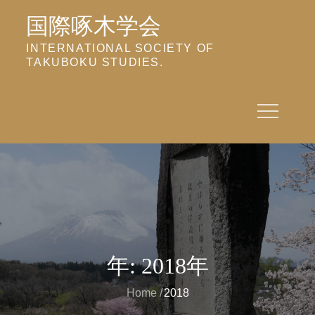
Skip
国際啄木学会
to
content
INTERNATIONAL SOCIETY OF
TAKUBOKU STUDIES.
年:
2018年
Home
2018