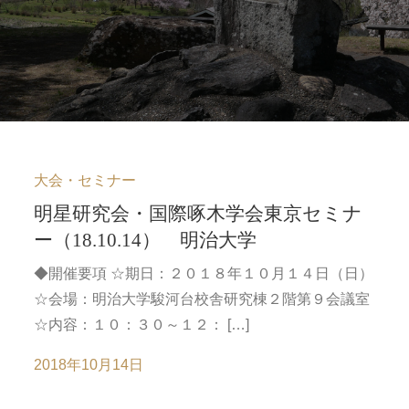
大会・セミナー
明星研究会・国際啄木学会東京セミナ
ー（18.10.14） 明治大学
◆開催要項 ☆期日：２０１８年１０月１４日（日）
☆会場：明治大学駿河台校舎研究棟２階第９会議室
☆内容：１０：３０～１２： […]
2018年10月14日